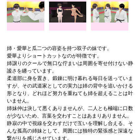
姉・愛華と瓜二つの容姿を持つ双子の妹です。
愛華よりショートカットなのが特徴です。
姉譲りのクールで無口な佇まいは周囲を寄せ付けない静
謐さを纏っています。
柔道部に身を置き、鍛錬に明け暮れる毎日を送っていま
すが、その武道家としての実力は姉の背中を追いかける
形となり、どれほど努力を重ねても姉を超えることは叶
いません。
姉妹仲は決して悪くありませんが、二人とも極端に口数
が少ないため、言葉を交わすことはあまりありません。
静寂の中で視線を交わすだけで互いを理解し合える、そ
んな孤高の姉妹として、周囲には独特の緊張感と深遠な
繋がりを感じさせています。