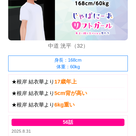
中道 洸平（32）
身長：168cm
体重：60kg
17歳年上
★根岸 結衣華より
5cm背が高い
★根岸 結衣華より
6kg重い
★根岸 結衣華より
56話
2025.8.31