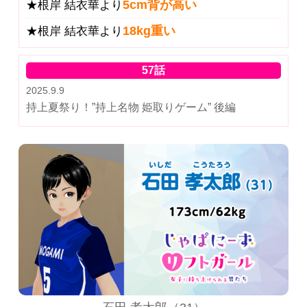
5cm背が高い
★根岸 結衣華より
18kg重い
★根岸 結衣華より
57話
2025.9.9
持上夏祭り！”持上名物 姫取りゲーム” 後編