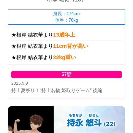
身長：174cm
体重：76kg
13歳年上
★根岸 結衣華より
11cm背が高い
★根岸 結衣華より
22kg重い
★根岸 結衣華より
57話
2025.9.9
持上夏祭り！”持上名物 姫取りゲーム” 後編