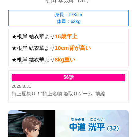
石田 孝太郎（31）
身長：173cm
体重：62kg
16歳年上
★根岸 結衣華より
10cm背が高い
★根岸 結衣華より
8kg重い
★根岸 結衣華より
56話
2025.8.31
持上夏祭り！”持上名物 姫取りゲーム” 前編