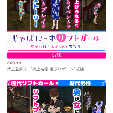
57話
2025.9.9
持上夏祭り！”持上名物 姫取りゲーム” 後編