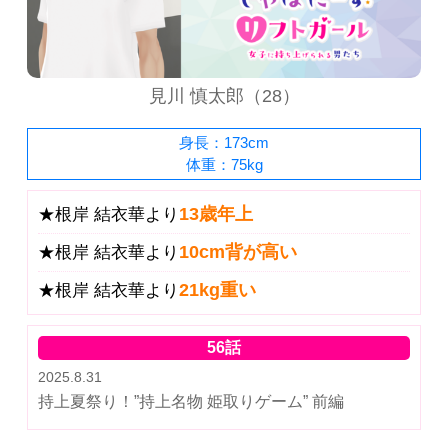
見川 慎太郎（28）
身長：173cm
体重：75kg
13歳年上
★根岸 結衣華より
10cm背が高い
★根岸 結衣華より
21kg重い
★根岸 結衣華より
56話
2025.8.31
持上夏祭り！”持上名物 姫取りゲーム” 前編