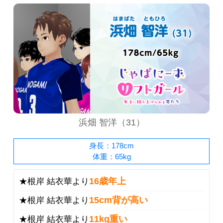
浜畑 智洋（31）
身長：178cm
体重：65kg
16歳年上
★根岸 結衣華より
15cm背が高い
★根岸 結衣華より
11kg重い
★根岸 結衣華より