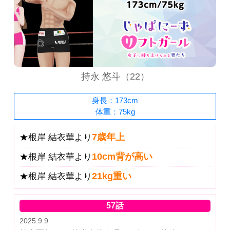
持永 悠斗（22）
身長：173cm
体重：75kg
7歳年上
★根岸 結衣華より
10cm背が高い
★根岸 結衣華より
21kg重い
★根岸 結衣華より
57話
2025.9.9