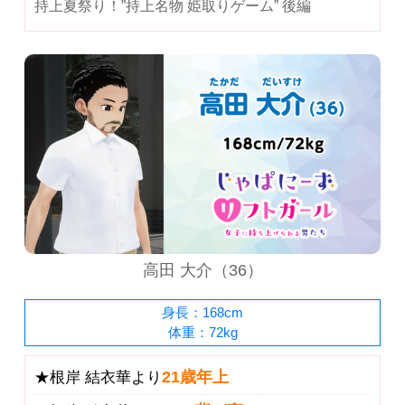
持上夏祭り！”持上名物 姫取りゲーム” 後編
高田 大介（36）
身長：168cm
体重：72kg
21歳年上
★根岸 結衣華より