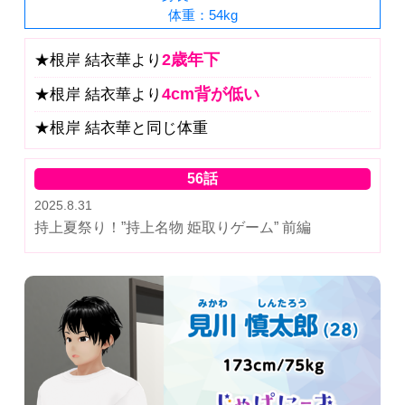
体重：54kg
2歳年下
★根岸 結衣華より
4cm背が低い
★根岸 結衣華より
★根岸 結衣華と同じ体重
56話
2025.8.31
持上夏祭り！”持上名物 姫取りゲーム” 前編