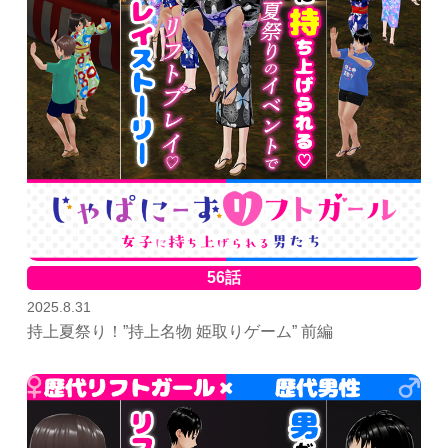
56話
2025.8.31
持上夏祭り！”持上名物 姫取りゲーム” 前編